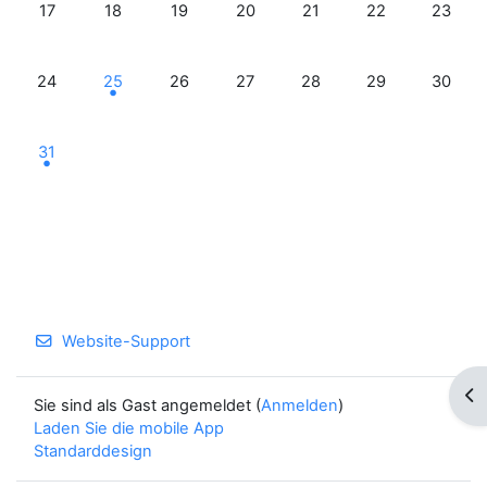
Keine Termine, Montag, 17. März
Keine Termine, Dienstag, 18. März
Keine Termine, Mittwoch, 19. März
Keine Termine, Donnerstag, 20. M
Keine Termine, Freitag, 2
Keine Termine, S
Keine Te
17
18
19
20
21
22
23
Keine Termine, Montag, 24. März
1 Termin, Dienstag, 25. März
Keine Termine, Mittwoch, 26. März
Keine Termine, Donnerstag, 27. M
Keine Termine, Freitag, 2
Keine Termine, S
Keine Te
24
25
26
27
28
29
30
1 Termin, Montag, 31. März
31
Website-Support
Blo
Sie sind als Gast angemeldet (
Anmelden
)
Laden Sie die mobile App
Standarddesign