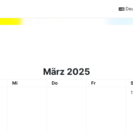
Deu
März 2025
Mittwoch
Donnerstag
Freitag
Mi
Do
Fr
Ke
1