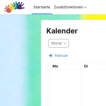
Zum Hauptinhalt
Startseite
Zusatzfunktionen
Kalender
Monat
◀︎
Februar
Montag
Dienstag
Mo
Di