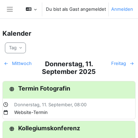
Zum Hauptinhalt
Du bist als Gast angemeldet
Anmelden
Website-Übersicht
Kalender
Tag
Donnerstag, 11.
←
Mittwoch
Freitag
→
September 2025
Termin Fotografin
Donnerstag, 11. September
, 08:00
Website-Termin
Kollegiumskonferenz