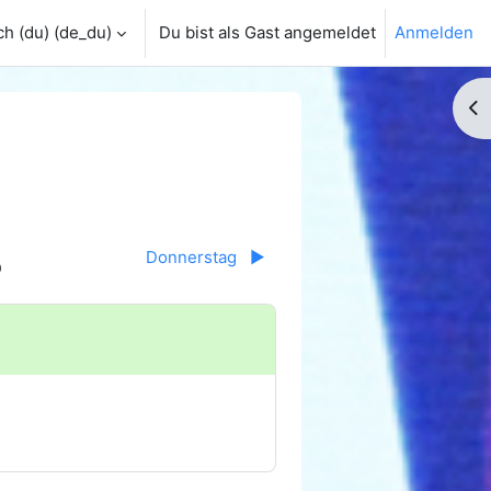
h (du) ‎(de_du)‎
Du bist als Gast angemeldet
Anmelden
Bl
5
Donnerstag
▶︎