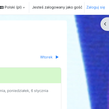
Polski ‎(pl)‎
Jesteś zalogowany jako gość
Zaloguj się
Ot
Wtorek
▶︎
znia,
poniedziałek, 6 stycznia