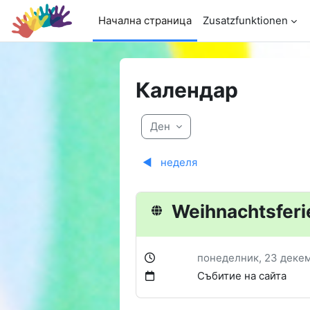
Прескочи на основното съдържание
Начална страница
Zusatzfunktionen
Календар
Ден
◀︎
неделя
Weihnachtsferi
понеделник, 23 деке
Събитие на сайта