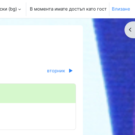
ки ‎(bg)‎
В момента имате достъп като гост
Влизане
От
вторник
▶︎